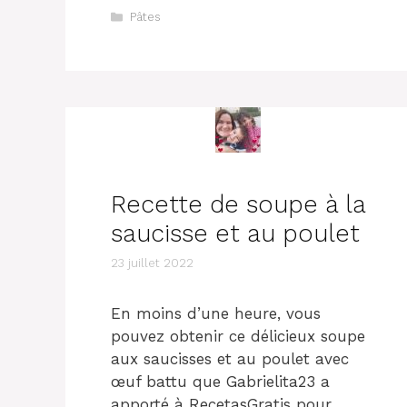
Catégories
Pâtes
Recette de soupe à la
saucisse et au poulet
23 juillet 2022
En moins d’une heure, vous
pouvez obtenir ce délicieux soupe
aux saucisses et au poulet avec
œuf battu que Gabrielita23 a
apporté à RecetasGratis pour …