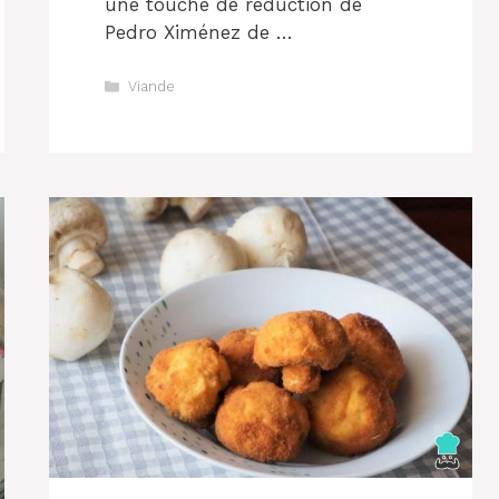
une touche de réduction de
Pedro Ximénez de …
Catégories
Viande