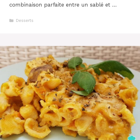
combinaison parfaite entre un sablé et …
Catégories
Desserts