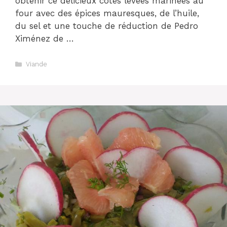
obtenir ce délicieux côtes levées marinées au
four avec des épices mauresques, de l’huile,
du sel et une touche de réduction de Pedro
Ximénez de …
Catégories
Viande