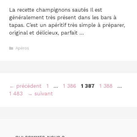
La recette champignons sautés Il est
généralement très présent dans les bars à
tapas. C’est un apéritif très simple à préparer,
original et délicieux, parfait …
Catégories
Apéros
Navigation
Page
Page
Page
Page
Page
←
précédent
1
…
1 386
1 387
1 388
…
des
1 483
→
suivant
articles