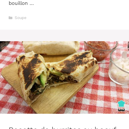
bouillon …
Catégories
Soupe