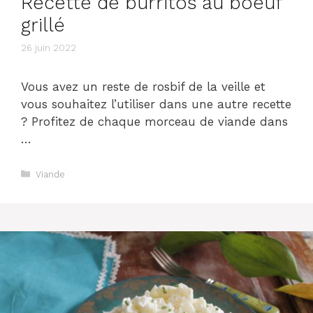
Recette de burritos au boeuf
grillé
26 juin 2022
Vous avez un reste de rosbif de la veille et
vous souhaitez l’utiliser dans une autre recette
? Profitez de chaque morceau de viande dans
…
Catégories
Viande