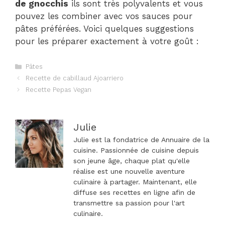
de gnocchis
ils sont très polyvalents et vous
pouvez les combiner avec vos sauces pour
pâtes préférées. Voici quelques suggestions
pour les préparer exactement à votre goût :
Catégories
Pâtes
Navigation
Recette de cabillaud Ajoarriero
des
Recette Pepas Vegan
articles
Julie
Julie est la fondatrice de Annuaire de la
cuisine. Passionnée de cuisine depuis
son jeune âge, chaque plat qu'elle
réalise est une nouvelle aventure
culinaire à partager. Maintenant, elle
diffuse ses recettes en ligne afin de
transmettre sa passion pour l'art
culinaire.