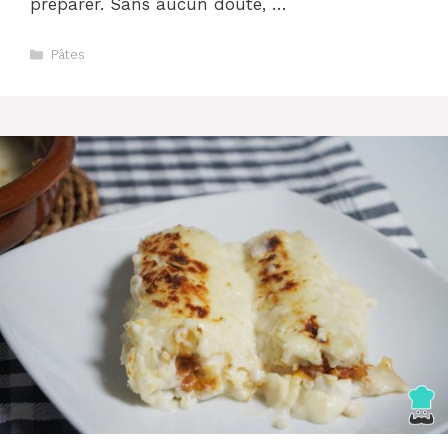
préparer. Sans aucun doute, …
Catégories
Pâtes