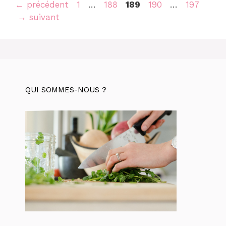
Navigation
Page
Page
Page
Page
Page
←
précédent
1
…
188
189
190
…
197
des
→
suivant
articles
QUI SOMMES-NOUS ?