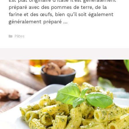
Est plat originaire d’Italie Il est généralement
préparé avec des pommes de terre, de la
farine et des œufs, bien qu’il soit également
généralement préparé …
Catégories
Pâtes