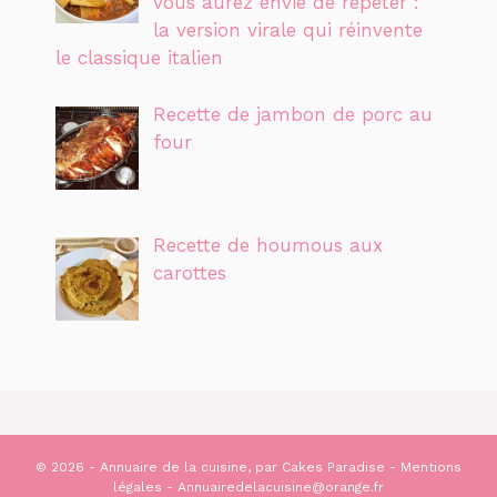
vous aurez envie de répéter :
la version virale qui réinvente
le classique italien
Recette de jambon de porc au
four
Recette de houmous aux
carottes
© 2026 - Annuaire de la cuisine, par
Cakes Paradise
-
Mentions
légales
- Annuairedelacuisine@orange.fr