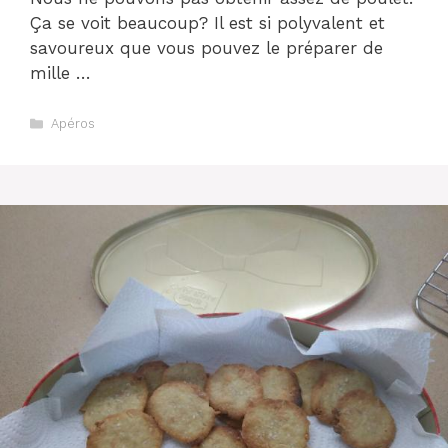
Ça se voit beaucoup? Il est si polyvalent et
savoureux que vous pouvez le préparer de
mille …
Catégories
Apéros