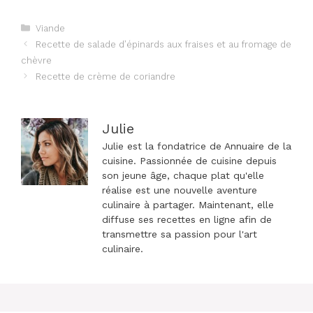
Catégories
Viande
Navigation
Recette de salade d’épinards aux fraises et au fromage de
des
chèvre
articles
Recette de crème de coriandre
Julie
Julie est la fondatrice de Annuaire de la
cuisine. Passionnée de cuisine depuis
son jeune âge, chaque plat qu'elle
réalise est une nouvelle aventure
culinaire à partager. Maintenant, elle
diffuse ses recettes en ligne afin de
transmettre sa passion pour l'art
culinaire.