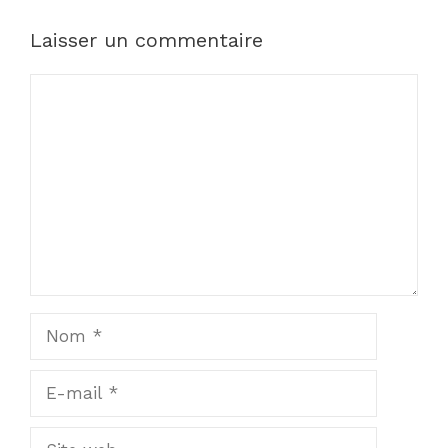
Laisser un commentaire
Commentaire
Nom
E-
mail
Site