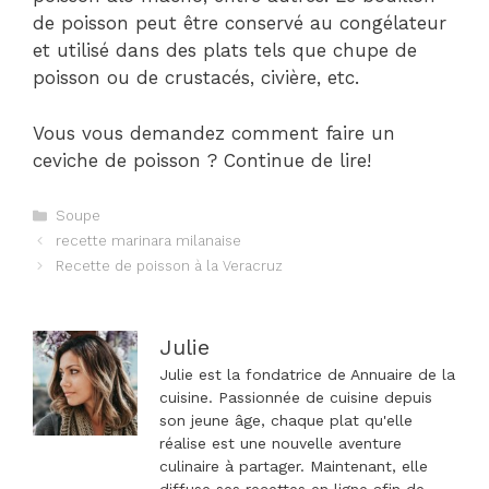
de poisson peut être conservé au congélateur
et utilisé dans des plats tels que chupe de
poisson ou de crustacés, civière, etc.
Vous vous demandez comment faire un
ceviche de poisson ? Continue de lire!
Catégories
Soupe
Navigation
recette marinara milanaise
des
Recette de poisson à la Veracruz
articles
Julie
Julie est la fondatrice de Annuaire de la
cuisine. Passionnée de cuisine depuis
son jeune âge, chaque plat qu'elle
réalise est une nouvelle aventure
culinaire à partager. Maintenant, elle
diffuse ses recettes en ligne afin de