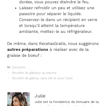
dorées, vous pouvez éteindre le feu.
Laissez refroidir un peu et utilisez une
passoire pour séparer le liquide.
Conservez-le dans un récipient en verre
et lorsqu'il atteint la température
ambiante, mettez-le au réfrigérateur.
De même, dans RecetasGratis, nous suggérons
autres préparations
à réaliser avec de la
graisse de boeuf :
Catégories
Desserts
Navigation
Recette de gâteaux au beurre
des
Recette de gâteau sans lait et avec huile
articles
Julie
Julie est la fondatrice de Annuaire de la