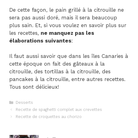
De cette façon, le pain grillé à la citrouille ne
sera pas aussi doré, mais il sera beaucoup
plus sain. Et, si vous voulez en savoir plus sur
les recettes,
ne manquez pas les
élaborations suivantes
:
Il faut aussi savoir que dans les îles Canaries à
cette époque on fait des gâteaux à la
citrouille, des tortillas à la citrouille, des
pancakes à la citrouille, entre autres recettes.
Tous sont délicieux!
Catégories
Desserts
Navigation
Recette de spaghetti complet aux crevettes
des
Recette de croquettes au chorizo
articles