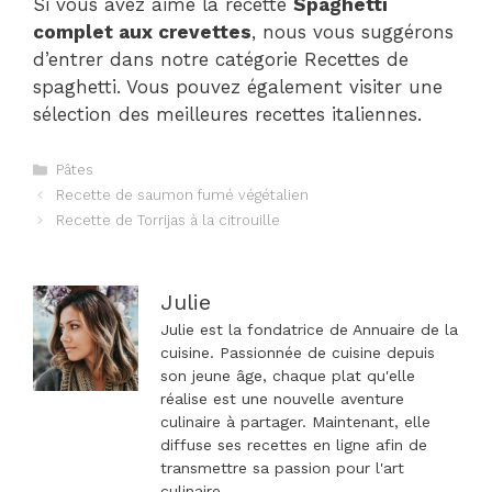
Si vous avez aimé la recette
Spaghetti
complet aux crevettes
, nous vous suggérons
d’entrer dans notre catégorie Recettes de
spaghetti. Vous pouvez également visiter une
sélection des meilleures recettes italiennes.
Catégories
Pâtes
Navigation
Recette de saumon fumé végétalien
des
Recette de Torrijas à la citrouille
articles
Julie
Julie est la fondatrice de Annuaire de la
cuisine. Passionnée de cuisine depuis
son jeune âge, chaque plat qu'elle
réalise est une nouvelle aventure
culinaire à partager. Maintenant, elle
diffuse ses recettes en ligne afin de
transmettre sa passion pour l'art
culinaire.