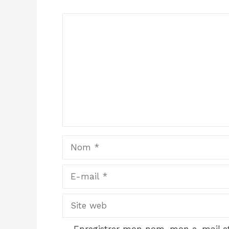
Commentaire
Nom
E-
mail
Site
web
Enregistrer mon nom, mon e-mail et