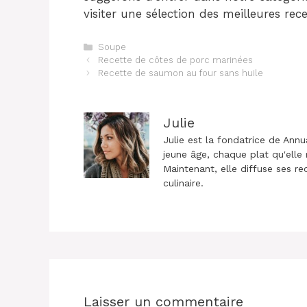
visiter une sélection des meilleures rec
Catégories
Soupe
Navigation
Recette de côtes de porc marinées
des
Recette de saumon au four sans huile
articles
Julie
Julie est la fondatrice de Annu
jeune âge, chaque plat qu'elle 
Maintenant, elle diffuse ses re
culinaire.
Laisser un commentaire