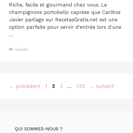
Riche, facile et gourmand chez vous. Le
champignons portobello caprese que Carlitos
Javier partage sur RecetasGratis.net est une
option parfaite pour servir d'entrée lors d'une
…
Catégories
Salade
Navigation
Page
Page
Page
Page
←
précédent
1
2
3
…
133
→
suivant
des
articles
QUI SOMMES-NOUS ?