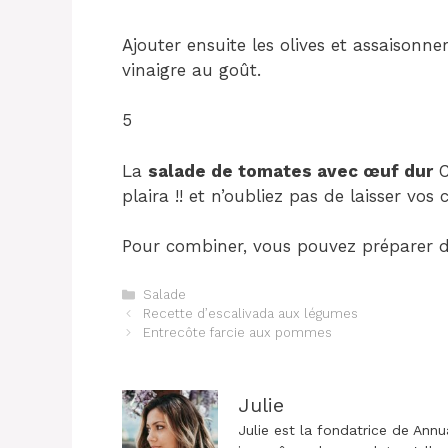
Ajouter ensuite les olives et assaisonner
vinaigre au goût.
5
La
salade de tomates avec œuf dur
C
plaira !! et n’oubliez pas de laisser vo
Pour combiner, vous pouvez préparer de
Catégories
Salade
Navigation
Recette d’escalivada aux légumes
des
Entrecôte farcie aux pommes
articles
Julie
Julie est la fondatrice de Annu