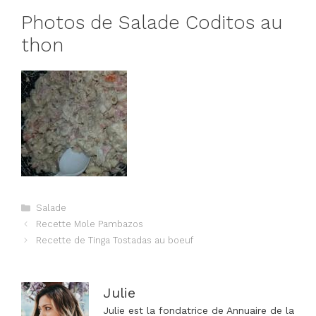
Photos de Salade Coditos au
thon
Catégories
Salade
Navigation
Recette Mole Pambazos
des
Recette de Tinga Tostadas au boeuf
articles
Julie
Julie est la fondatrice de Annuaire de la