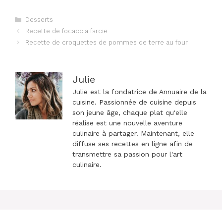
Catégories
Desserts
Navigation
Recette de focaccia farcie
des
Recette de croquettes de pommes de terre au four
articles
Julie
Julie est la fondatrice de Annuaire de la
cuisine. Passionnée de cuisine depuis
son jeune âge, chaque plat qu'elle
réalise est une nouvelle aventure
culinaire à partager. Maintenant, elle
diffuse ses recettes en ligne afin de
transmettre sa passion pour l'art
culinaire.