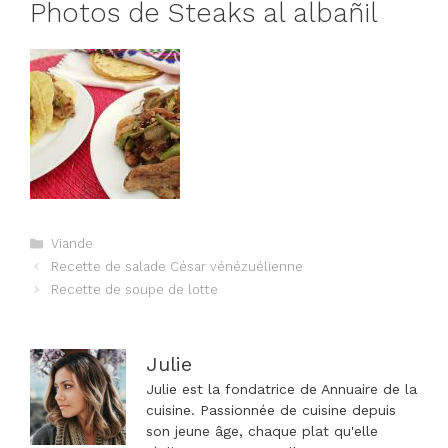
Photos de Steaks al albañil
Catégories
Viande
Navigation
Recette de salade César vénézuélienne
des
Recette de soupe de lotte
articles
Julie
Julie est la fondatrice de Annuaire de la
cuisine. Passionnée de cuisine depuis
son jeune âge, chaque plat qu'elle