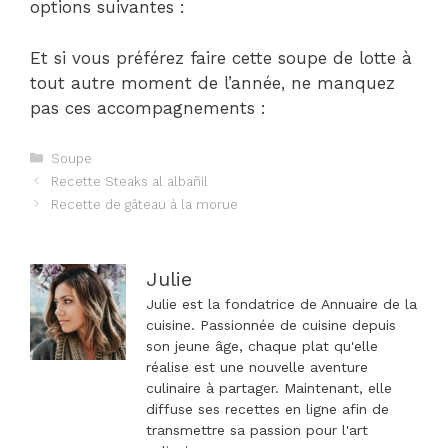
options suivantes :
Et si vous préférez faire cette soupe de lotte à
tout autre moment de l’année, ne manquez
pas ces accompagnements :
Catégories
Soupe
Navigation
Recette Steaks al albañil
des
Recette de gâteau à la morue
articles
Julie
Julie est la fondatrice de Annuaire de la
cuisine. Passionnée de cuisine depuis
son jeune âge, chaque plat qu'elle
réalise est une nouvelle aventure
culinaire à partager. Maintenant, elle
diffuse ses recettes en ligne afin de
transmettre sa passion pour l'art