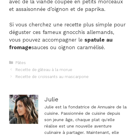
avec de la viande coupée en petits morceaux
et assaisonnée d’oignon et de paprika.
Si vous cherchez une recette plus simple pour
déguster ces fameux gnocchis allemands,
vous pouvez accompagner le
spatule au
fromage
sauces ou oignon caramélisé.
Catégories
Pâtes
Navigation
Recette de gâteau à la morue
des
Recette de croissants au mascarpone
articles
Julie
Julie est la fondatrice de Annuaire de la
cuisine. Passionnée de cuisine depuis
son jeune âge, chaque plat qu'elle
réalise est une nouvelle aventure
culinaire à partager. Maintenant, elle