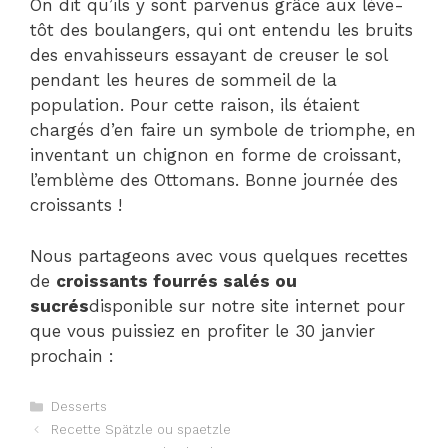
On dit qu’ils y sont parvenus grâce aux lève-
tôt des boulangers, qui ont entendu les bruits
des envahisseurs essayant de creuser le sol
pendant les heures de sommeil de la
population. Pour cette raison, ils étaient
chargés d’en faire un symbole de triomphe, en
inventant un chignon en forme de croissant,
l’emblème des Ottomans. Bonne journée des
croissants !
Nous partageons avec vous quelques recettes
de
croissants fourrés salés ou
sucrés
disponible sur notre site internet pour
que vous puissiez en profiter le 30 janvier
prochain :
Catégories
Desserts
Navigation
Recette Spätzle ou spaetzle
des