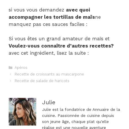
si vous vous demandez
avec quoi
accompagner les tortillas de maïs
ne
manquez pas ces sauces faciles :
Si vous êtes un grand amateur de maïs et
Voulez-vous connaître d’autres recettes?
avec cet ingrédient, lisez la suite :
Catégories
Apéros
Navigation
Recette de croissants au mascarpone
des
Recette de salade de haricots
articles
Julie
Julie est la fondatrice de Annuaire de la
cuisine. Passionnée de cuisine depuis
son jeune âge, chaque plat qu'elle
réalise est une nouvelle aventure