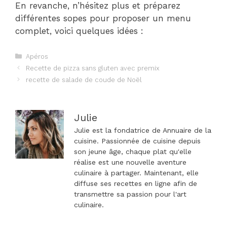
En revanche, n’hésitez plus et préparez
différentes sopes pour proposer un menu
complet, voici quelques idées :
Catégories
Apéros
Navigation
Recette de pizza sans gluten avec premix
des
recette de salade de coude de Noël
articles
Julie
Julie est la fondatrice de Annuaire de la
cuisine. Passionnée de cuisine depuis
son jeune âge, chaque plat qu'elle
réalise est une nouvelle aventure
culinaire à partager. Maintenant, elle
diffuse ses recettes en ligne afin de
transmettre sa passion pour l'art
culinaire.