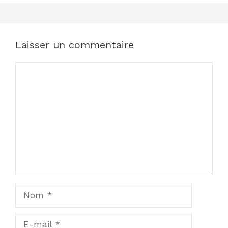
Laisser un commentaire
Commentaire
Nom
E-