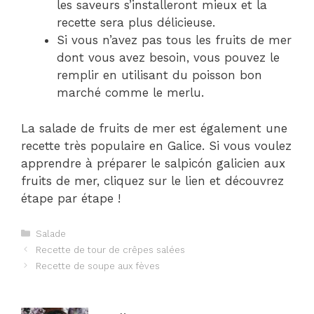
les saveurs s’installeront mieux et la
recette sera plus délicieuse.
Si vous n’avez pas tous les fruits de mer
dont vous avez besoin, vous pouvez le
remplir en utilisant du poisson bon
marché comme le merlu.
La salade de fruits de mer est également une
recette très populaire en Galice. Si vous voulez
apprendre à préparer le salpicón galicien aux
fruits de mer, cliquez sur le lien et découvrez
étape par étape !
Catégories
Salade
Navigation
Recette de tour de crêpes salées
des
Recette de soupe aux fèves
articles