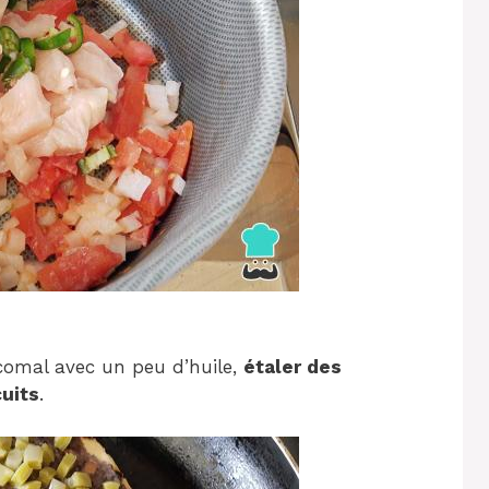
comal avec un peu d’huile,
étaler des
uits
.