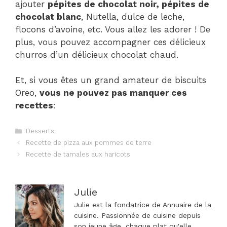
ajouter
pépites de chocolat noir, pépites de
chocolat blanc
, Nutella, dulce de leche,
flocons d’avoine, etc. Vous allez les adorer ! De
plus, vous pouvez accompagner ces délicieux
churros d’un délicieux chocolat chaud.
Et, si vous êtes un grand amateur de biscuits
Oreo,
vous ne pouvez pas manquer ces
recettes
:
Catégories
Desserts
Navigation
Recette de pizza aux pommes de terre
des
Recette de tamales aux haricots
articles
Julie
Julie est la fondatrice de Annuaire de la
cuisine. Passionnée de cuisine depuis
son jeune âge, chaque plat qu'elle