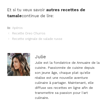
Et si tu veux savoir
autres recettes de
tamale
continue de lire:
Catégories
Apéros
Navigation
Recette Oreo Churros
des
Recette originale de salade russe
articles
Julie
Julie est la fondatrice de Annuaire de la
cuisine. Passionnée de cuisine depuis
son jeune âge, chaque plat qu'elle
réalise est une nouvelle aventure
culinaire à partager. Maintenant, elle
diffuse ses recettes en ligne afin de
transmettre sa passion pour l'art
culinaire.