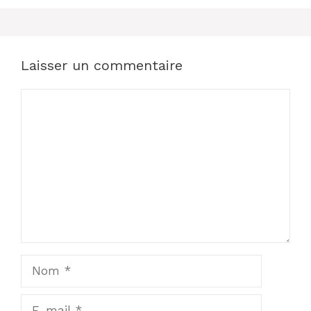
Laisser un commentaire
Commentaire
Nom
E-