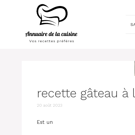
Aller
au
contenu
S
recette gâteau à l
20 août 2023
Est un