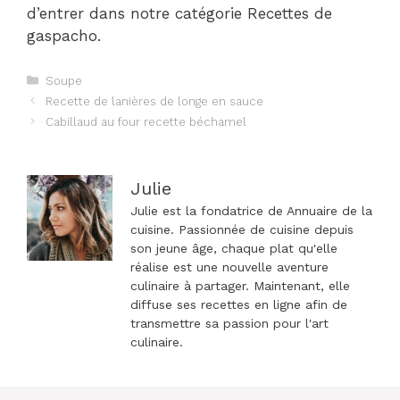
d’entrer dans notre catégorie Recettes de
gaspacho.
Catégories
Soupe
Navigation
Recette de lanières de longe en sauce
des
Cabillaud au four recette béchamel
articles
Julie
Julie est la fondatrice de Annuaire de la
cuisine. Passionnée de cuisine depuis
son jeune âge, chaque plat qu'elle
réalise est une nouvelle aventure
culinaire à partager. Maintenant, elle
diffuse ses recettes en ligne afin de
transmettre sa passion pour l'art
culinaire.