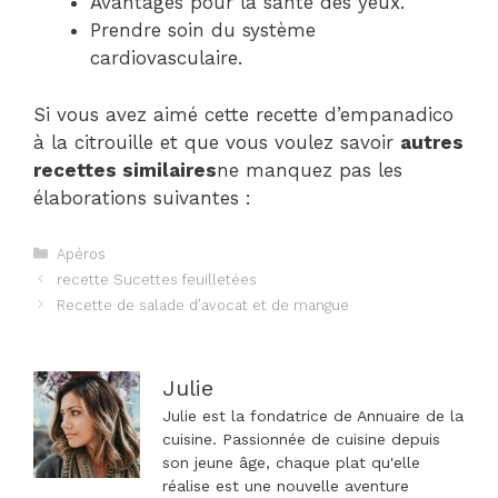
Avantages pour la santé des yeux.
Prendre soin du système
cardiovasculaire.
Si vous avez aimé cette recette d’empanadico
à la citrouille et que vous voulez savoir
autres
recettes similaires
ne manquez pas les
élaborations suivantes :
Catégories
Apéros
Navigation
recette Sucettes feuilletées
des
Recette de salade d’avocat et de mangue
articles
Julie
Julie est la fondatrice de Annuaire de la
cuisine. Passionnée de cuisine depuis
son jeune âge, chaque plat qu'elle
réalise est une nouvelle aventure