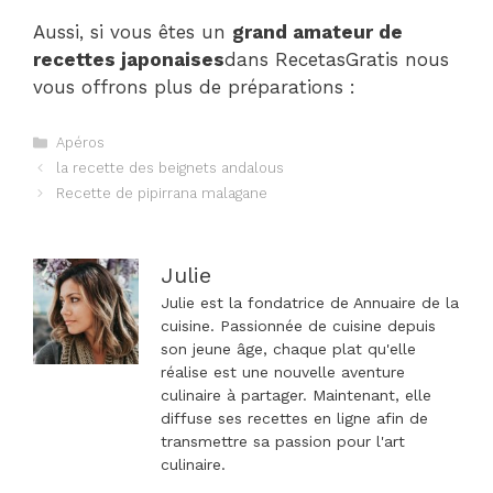
Aussi, si vous êtes un
grand amateur de
recettes japonaises
dans RecetasGratis nous
vous offrons plus de préparations :
Catégories
Apéros
Navigation
la recette des beignets andalous
des
Recette de pipirrana malagane
articles
Julie
Julie est la fondatrice de Annuaire de la
cuisine. Passionnée de cuisine depuis
son jeune âge, chaque plat qu'elle
réalise est une nouvelle aventure
culinaire à partager. Maintenant, elle
diffuse ses recettes en ligne afin de
transmettre sa passion pour l'art
culinaire.