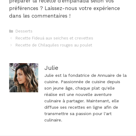
préparer la recette d’empanada selon vos
préférences ? Laissez-nous votre expérience
dans les commentaires !
Catégories
Desserts
Navigation
Recette Fideuá aux seiches et crevettes
des
Recette de Chilaquiles rouges au poulet
articles
Julie
Julie est la fondatrice de Annuaire de la
cuisine. Passionnée de cuisine depuis
son jeune âge, chaque plat qu'elle
réalise est une nouvelle aventure
culinaire à partager. Maintenant, elle
diffuse ses recettes en ligne afin de
transmettre sa passion pour l'art
culinaire.