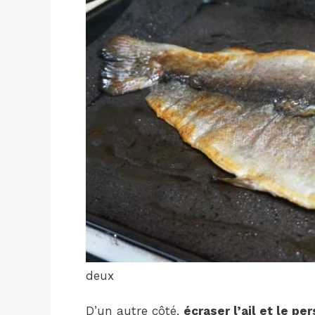
deux
D’un autre côté,
écraser l’ail et le per