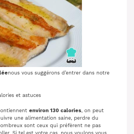
llée
nous vous suggérons d’entrer dans notre
lories et astuces
 contiennent
environ 130 calories
, on peut
suivre une alimentation saine, perdre du
nombreux sont ceux qui préfèrent ne pas
oller. Si tel est votre cas, nous voulons vous