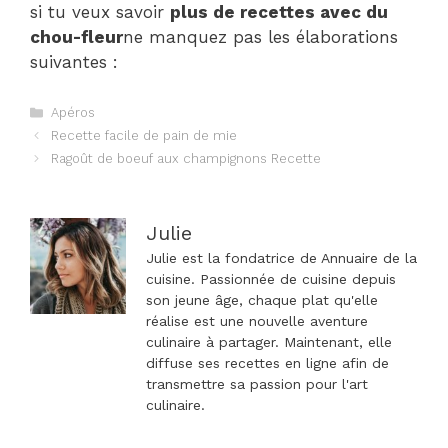
si tu veux savoir
plus de recettes avec du
chou-fleur
ne manquez pas les élaborations
suivantes :
Catégories
Apéros
Navigation
Recette facile de pain de mie
des
Ragoût de boeuf aux champignons Recette
articles
Julie
Julie est la fondatrice de Annuaire de la
cuisine. Passionnée de cuisine depuis
son jeune âge, chaque plat qu'elle
réalise est une nouvelle aventure
culinaire à partager. Maintenant, elle
diffuse ses recettes en ligne afin de
transmettre sa passion pour l'art
culinaire.