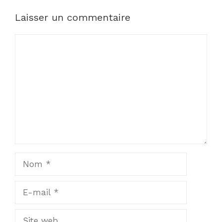
Laisser un commentaire
Commentaire
Nom
E-
mail
Site