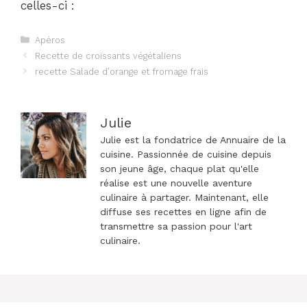
celles-ci :
Catégories
Apéros
Navigation
Recette de croissants végétaliens
des
recette Salade d’orange et fromage frais
articles
Julie
Julie est la fondatrice de Annuaire de la
cuisine. Passionnée de cuisine depuis
son jeune âge, chaque plat qu'elle
réalise est une nouvelle aventure
culinaire à partager. Maintenant, elle
diffuse ses recettes en ligne afin de
transmettre sa passion pour l'art
culinaire.