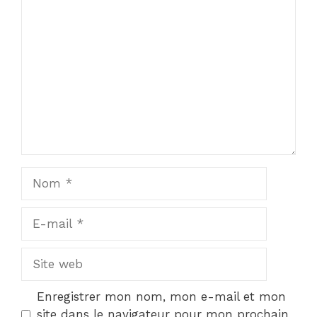
Commentaire
Nom
E-
mail
Site
web
Enregistrer mon nom, mon e-mail et mon
site dans le navigateur pour mon prochain