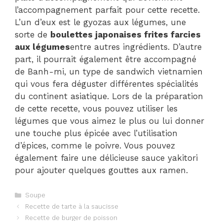
l’accompagnement parfait pour cette recette.
L’un d’eux est le gyozas aux légumes, une
sorte de
boulettes japonaises frites farcies
aux légumes
entre autres ingrédients. D’autre
part, il pourrait également être accompagné
de Banh-mi, un type de sandwich vietnamien
qui vous fera déguster différentes spécialités
du continent asiatique. Lors de la préparation
de cette recette, vous pouvez utiliser les
légumes que vous aimez le plus ou lui donner
une touche plus épicée avec l’utilisation
d’épices, comme le poivre. Vous pouvez
également faire une délicieuse sauce yakitori
pour ajouter quelques gouttes aux ramen.
Catégories
Soupe
Navigation
Recette de tarte à la saucisse
des
Recette de burger de poisson