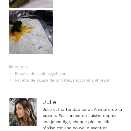
Catégories
Apéros
Navigation
Recette de sablé végétalien
des
Recette de salade de tomates, mozzarella et origan
articles
Julie
Julie est la fondatrice de Annuaire de la
cuisine. Passionnée de cuisine depuis
son jeune âge, chaque plat qu'elle
réalise est une nouvelle aventure