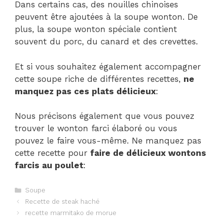
Dans certains cas, des nouilles chinoises
peuvent être ajoutées à la soupe wonton. De
plus, la soupe wonton spéciale contient
souvent du porc, du canard et des crevettes.
Et si vous souhaitez également accompagner
cette soupe riche de différentes recettes,
ne
manquez pas ces plats délicieux
:
Nous précisons également que vous pouvez
trouver le wonton farci élaboré ou vous
pouvez le faire vous-même. Ne manquez pas
cette recette pour
faire de délicieux wontons
farcis au poulet
:
Catégories
Soupe
Navigation
Recette de steak haché
des
recette marmitako de morue
articles