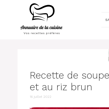
Aller
au
contenu
S
Recette de soupe 
et au riz brun
16 juillet 2022