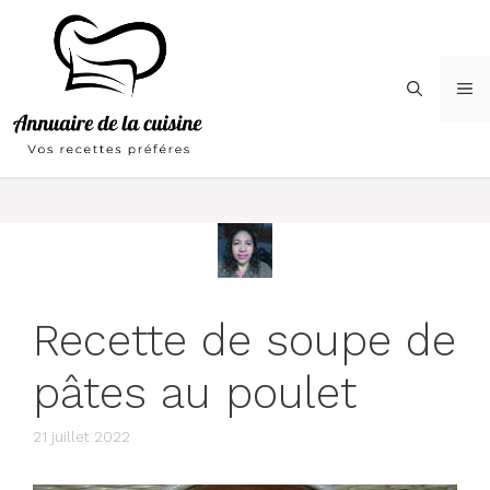
Aller
au
contenu
M
Recette de soupe de
pâtes au poulet
21 juillet 2022