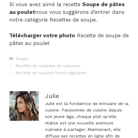
Si vous avez aimé la recette
Soupe de pâtes
au poulet
nous vous suggérons d’entrer dans
notre catégorie Recettes de soupe.
Télécharger votre photo
Recette de soupe de
pâtes au poulet
Catégories
Soupe
Navigation
Recette de rouleaux de saucisse
des
Recette de saumon fumé végétalien
articles
Julie
Julie est la fondatrice de Annuaire de la
cuisine. Passionnée de cuisine depuis
son jeune âge, chaque plat qu'elle
réalise est une nouvelle aventure
culinaire à partager. Maintenant, elle
diffuse ses recettes en ligne afin de