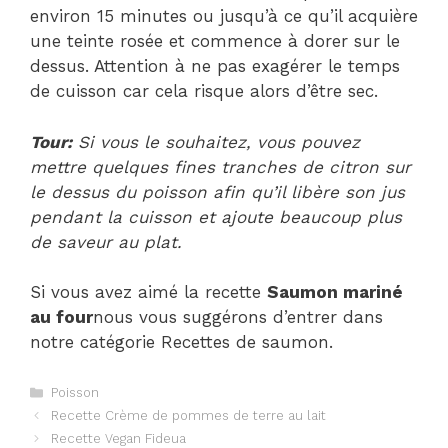
environ 15 minutes ou jusqu’à ce qu’il acquière
une teinte rosée et commence à dorer sur le
dessus. Attention à ne pas exagérer le temps
de cuisson car cela risque alors d’être sec.
Tour:
Si vous le souhaitez, vous pouvez
mettre quelques fines tranches de citron sur
le dessus du poisson afin qu’il libère son jus
pendant la cuisson et ajoute beaucoup plus
de saveur au plat.
Si vous avez aimé la recette
Saumon mariné
au four
nous vous suggérons d’entrer dans
notre catégorie Recettes de saumon.
Catégories
Poisson
Navigation
Recette Crème de pommes de terre au lait
des
Recette Vegan Fideua