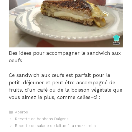
Des idées pour accompagner le sandwich aux
oeufs
Ce sandwich aux œufs est parfait pour le
petit-déjeuner et peut être accompagné de
fruits, d’un café ou de la boisson végétale que
vous aimez le plus, comme celles-ci :
Catégories
Apéros
Navigation
Recette de bonbons Dalgona
des
Recette de salade de laitue à la mozzarella
articles