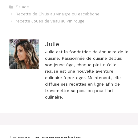
Catégories
Salade
Navigation
Recette de Chilis au vinaigre ou escabèche
des
recette Joues de veau au vin rouge
articles
Julie
Julie est la fondatrice de Annuaire de la
cuisine. Passionnée de cuisine depuis
son jeune âge, chaque plat qu'elle
réalise est une nouvelle aventure
culinaire à partager. Maintenant, elle
diffuse ses recettes en ligne afin de
transmettre sa passion pour l'art
culinaire.