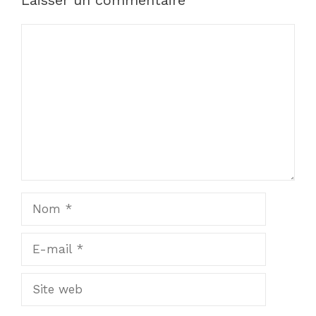
Laisser un commentaire
Commentaire
Nom
E-
mail
Site
web