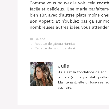
Comme vous pouvez le voir, cela
recet
facile et délicieux, il se marie parfaite
bien sûr, avec d’autres plats moins che
Bon Appetit! Et n’oubliez pas ça sur 
nombreuses autres idées vous attenden
Catégories
Salade
Navigation
Recette de gâteau Humita
des
Recette de ranch de steak
articles
Julie
Julie est la fondatrice de Annu
jeune âge, chaque plat qu'elle 
Maintenant, elle diffuse ses re
culinaire.