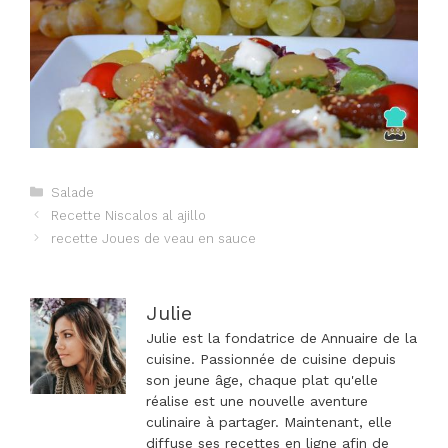
Catégories
Salade
Navigation
Recette Niscalos al ajillo
des
recette Joues de veau en sauce
articles
Julie
Julie est la fondatrice de Annuaire de la
cuisine. Passionnée de cuisine depuis
son jeune âge, chaque plat qu'elle
réalise est une nouvelle aventure
culinaire à partager. Maintenant, elle
diffuse ses recettes en ligne afin de