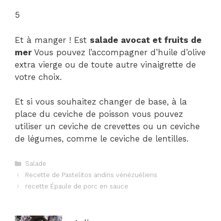
5
Et à manger ! Est
salade avocat et fruits de
mer
Vous pouvez l’accompagner d’huile d’olive
extra vierge ou de toute autre vinaigrette de
votre choix.
Et si vous souhaitez changer de base, à la
place du ceviche de poisson vous pouvez
utiliser un ceviche de crevettes ou un ceviche
de légumes, comme le ceviche de lentilles.
Catégories
Salade
Navigation
Recette de Pastelitos andins vénézuéliens
des
recette Épaule de porc en sauce
articles