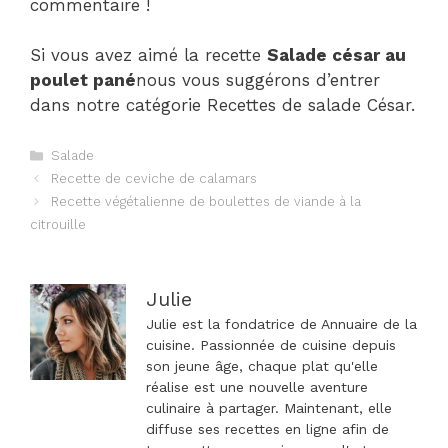
commentaire !
Si vous avez aimé la recette
Salade césar au
poulet pané
nous vous suggérons d’entrer
dans notre catégorie Recettes de salade César.
Catégories
Salade
Navigation
Recette de ceviche de calamars
des
Recette végétalienne de boulettes de viande à la
articles
citrouille
Julie
Julie est la fondatrice de Annuaire de la
cuisine. Passionnée de cuisine depuis
son jeune âge, chaque plat qu'elle
réalise est une nouvelle aventure
culinaire à partager. Maintenant, elle
diffuse ses recettes en ligne afin de