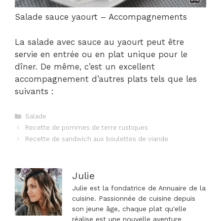
Salade sauce yaourt – Accompagnements
La salade avec sauce au yaourt peut être
servie en entrée ou en plat unique pour le
dîner. De même, c’est un excellent
accompagnement d’autres plats tels que les
suivants :
Catégories
Salade
Navigation
Recette de pommes de terre rustiques
des
Recette de sandwich aux boulettes de viande
articles
Julie
Julie est la fondatrice de Annuaire de la
cuisine. Passionnée de cuisine depuis
son jeune âge, chaque plat qu'elle
réalise est une nouvelle aventure