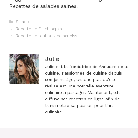
Recettes de salades saines.
Catégories
Salade
Navigation
Recette de Salchipapas
des
Recette de rouleaux de saucisse
articles
Julie
Julie est la fondatrice de Annuaire de la
cuisine. Passionnée de cuisine depuis
son jeune âge, chaque plat qu'elle
réalise est une nouvelle aventure
culinaire à partager. Maintenant, elle
diffuse ses recettes en ligne afin de
transmettre sa passion pour l'art
culinaire.